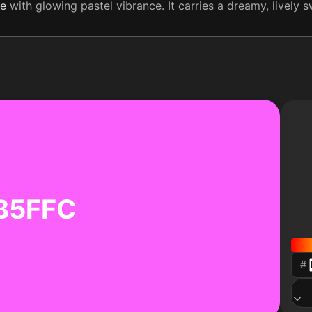
le
with glowing pastel vibrance. It carries a dreamy, lively s
B5FFC
#