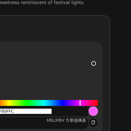
weetness reminiscent of festival lights.
HSL/HSV 方形选择器