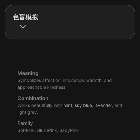
色盲模拟
Meaning
Symbolizes affection, innocence, warmth, and
approachable kindness.
Combination
Works beautifully with
mint
,
sky
blue
,
lavender
, and
light grey.
Family
SoftPink, BlushPink, BabyPink