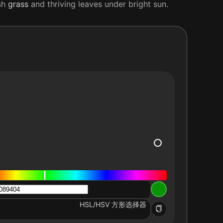
ush
grass
and thriving leaves under bright sun.
HSL/HSV 方形选择器