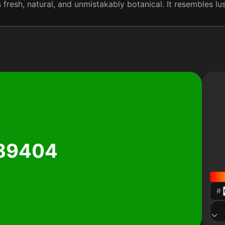
s fresh, natural, and unmistakably botanical. It resembles l
89404
#