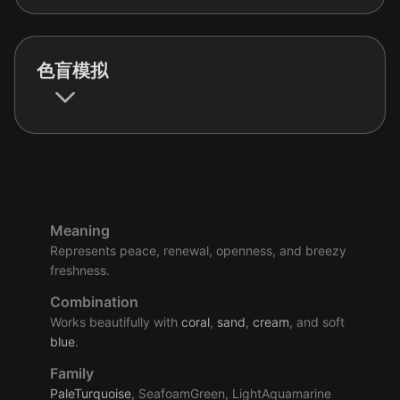
色盲模拟
Meaning
Represents peace, renewal, openness, and breezy
freshness.
Combination
Works beautifully with
coral
,
sand
,
cream
, and soft
blue
.
Family
PaleTurquoise
, SeafoamGreen, LightAquamarine