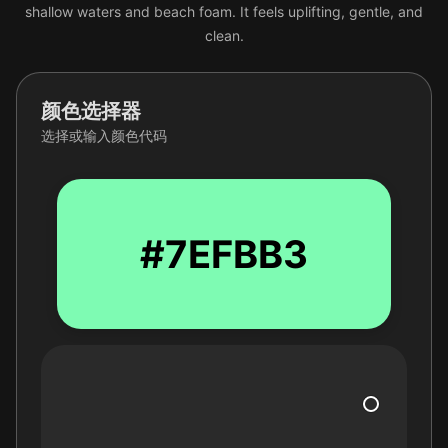
shallow waters and beach foam. It feels uplifting, gentle, and
clean.
颜色选择器
选择或输入颜色代码
#7EFBB3