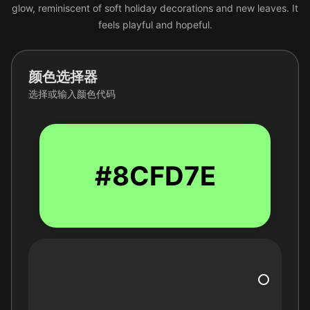
glow, reminiscent of soft holiday decorations and new leaves. It
feels playful and hopeful.
颜色选择器
选择或输入颜色代码
#8CFD7E