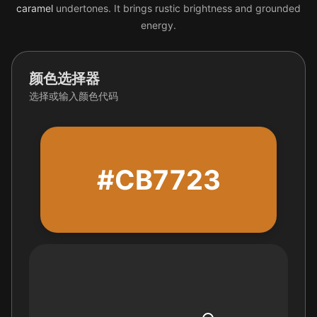
caramel
undertones. It brings rustic brightness and grounded
energy.
颜色选择器
选择或输入颜色代码
#CB7723