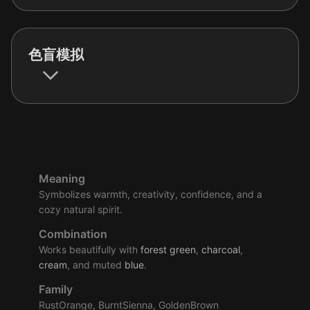
色盲模拟
Meaning
Symbolizes warmth, creativity, confidence, and a
cozy natural spirit.
Combination
Works beautifully with
forest
green
,
charcoal
,
cream
, and muted
blue
.
Family
RustOrange, BurntSienna, GoldenBrown